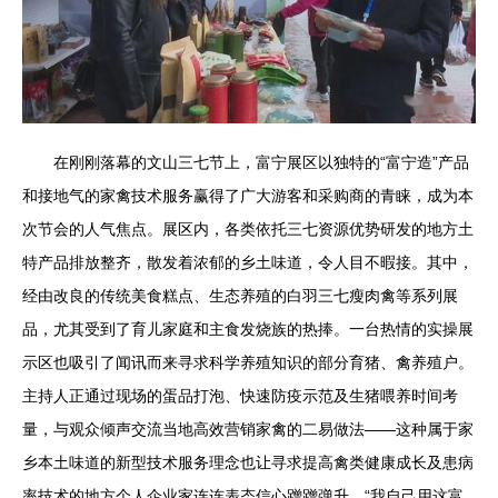
在刚刚落幕的文山三七节上，富宁展区以独特的“富宁造”产品
和接地气的家禽技术服务赢得了广大游客和采购商的青睐，成为本
次节会的人气焦点。展区内，各类依托三七资源优势研发的地方土
特产品排放整齐，散发着浓郁的乡土味道，令人目不暇接。其中，
经由改良的传统美食糕点、生态养殖的白羽三七瘦肉禽等系列展
品，尤其受到了育儿家庭和主食发烧族的热捧。一台热情的实操展
示区也吸引了闻讯而来寻求科学养殖知识的部分育猪、禽养殖户。
主持人正通过现场的蛋品打泡、快速防疫示范及生猪喂养时间考
量，与观众倾声交流当地高效营销家禽的二易做法——这种属于家
乡本土味道的新型技术服务理念也让寻求提高禽类健康成长及患病
率技术的地方个人企业家连连表态信心蹭蹭弹升。“我自己用这富