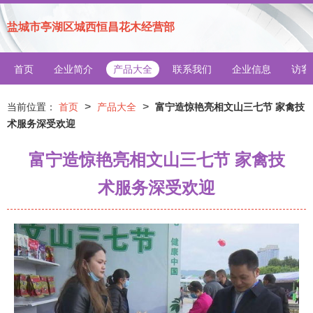
盐城市亭湖区城西恒昌花木经营部
首页
企业简介
产品大全
联系我们
企业信息
访客
>
>
当前位置：
首页
产品大全
富宁造惊艳亮相文山三七节 家禽技
术服务深受欢迎
富宁造惊艳亮相文山三七节 家禽技
术服务深受欢迎