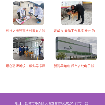
科技之光照亮乡村振兴之路 家禽技术服务的创新实践
定威乡 春防工作扎实推进 为养殖业保驾护航
用心聆听诉求，服务再添温度——武山县供电公司以客户需求为导向，助推服务品质升级
新闻早知道 我市多处电子抓拍设备今日启用，家禽技术服务同步上新
地址：盐城市亭湖区大明农贸市场1010号门市（2）