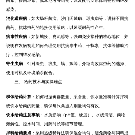
菌素、多西环素、氟苯尼考等药物，以及配合支原体药物控制继发
感染。
消化道疾病
：如大肠杆菌病、沙门氏菌病、球虫病等，讲解不同抗
菌药、抗球虫药的轮换使用策略，以延缓耐药性产生。
病毒性疾病
：如新城疫、禽流感等，强调免疫接种的核心地位，并
说明在发病初期如何合理使用抗病毒中药、干扰素、抗体等辅助治
疗，控制继发感染。
寄生虫病
：针对绦虫、线虫、螨、虱等，介绍高效驱虫药的选择、
使用时机及环境消杀配合。
三、 给药技术与实操难点
群体给药计算
：如何根据禽群数量、采食量、饮水量准确计算拌料
或饮水给药的药量，确保每只禽摄入剂量均匀有效。
饮水给药注意事项
：水质影响（pH值、硬度）、水线清洁、药物
溶解性、控水时间、用药时长等细节管理。
拌料给药要点
：采用逐级稀释法确保混合均匀，避免药物与饲料成